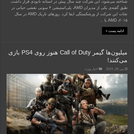
شناخته می‌شود، این شرکت چند سال پیش در آستانه نابودی قرار داشت.
طبق گفته‌ی یکی از مدیران AMD، پلی‌استیشن ۴ سونی نقشی حیاتی در
نجات این شرکت از ورشکستگی ایفا کرد. روزهای تاریک AMD در سال
۲۰۱۵، AMD با …
ادامه پست »
میلیون‌ها گیمر Call of Duty هنوز روی PS4 بازی
می‌کنند!
می 28, 2024
اخبار ویژه