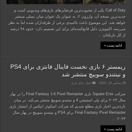
Call of Duty یکی از محبوب‌ترین فرنچایزهای بازی‌های ویدیویی است و
جدیدترین نسخه آن، وارزون ۲، به عنوان یک عنوان میان نسلی منتشر
خواهد شد. این موضوع باعث ناامیدی برخی از طرفداران شده اما به نظر
می‌رسد اکتیویژن دلیل قانع‌کننده‌ای برای این تصمیم دارد: حدود ۴۸ درصد
از کل بازیکنان …
ادامه پست »
ریمستر ۶ بازی نخست فاینال فانتزی برای PS4
و نینتندو سوییچ منتشر شد
دسامبر 19, 2022
اخبار دنیای بازی
شرکت Square Enix بازی Final Fantasy 1-6 Pixel Remaster را در بهار
سال ۲۰۲۳ برای پلی استیشن 4 و نینتندو سوییچ منتشر می‌کند. در میان
تازه‌ترین اخبار بازی مطلع شدیم که شرکت اسکوئر انیکس از انتشار بازی
Final Fantasy Pixel Remaster برای PS4 و نینتندو سوییچ در بهار سال
۲۰۲۳ …
ادامه پست »