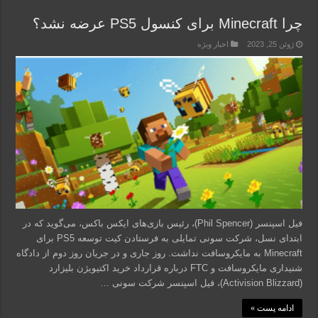
چرا Minecraft برای کنسول PS5 عرضه نشد؟
ژوئن 25, 2023
اخبار ویژه
فیل اسپنسر (Phil Spencer)، رئیس بازی‌های ایکس باکس، می‌گوید که در
ابتدای نسل، شرکت سونی تمایلی به فرستادن کیت توسعه PS5 برای
Minecraft به مایکروسافت نداشت. روز جاری و در جریان روز دوم از دادگاه
شنیداری مایکروسافت و FTC درباره قرارداد خرید اکتیویژن بلیزارد
(Activision Blizzard)، فیل اسپنسر شرکت سونی …
ادامه پست »