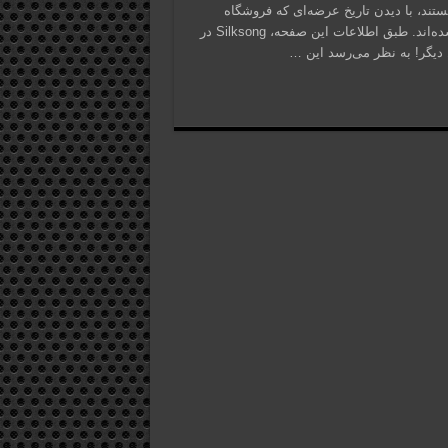
ازی محبوب هستند، با دیدن تاریخ عرضه‌ای که فروشگاه
مایکروسافت برای Hollow Knight: Silksong در نظر گرفته، شوکه شده‌اند. طبق اطلاعات این صفحه، Silksong در