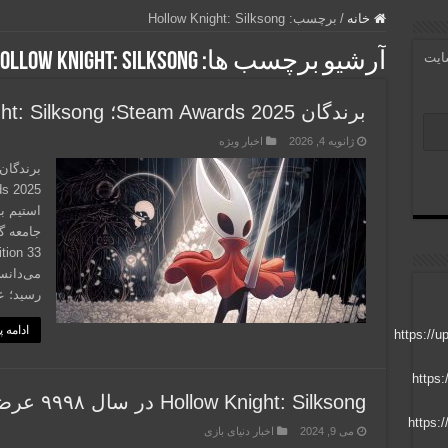
خانه
/
برچسب:
Hollow Knight: Silksong
آرشیو برچسب ها:
ollow Knight: Silksong
سایت
برندگان Steam Awards 2025؛ Hollow Knight: Silksong بازی سال شد
ژانویه 4, 2026
اخبار ویژه
استیم بر
رسید؛ ع
ادامه 
Hollow Knight: Silksong در سال ۹۹۹۸ عرضه خواهد شد؟
می 9, 2024
اخبار دنیای بازی