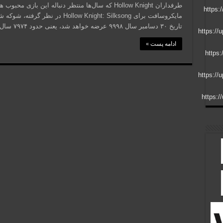
طرفداران Hollow Knight که سال‌ها منتظر دنباله این ب
تاریخ ۳۰ دسامبر سال ۹۹۹۸ عرضه خواهد شد، یعنی حدود ۷۹۷۴ سال دیگر! به نظر می‌رسد این …
ادامه پست »