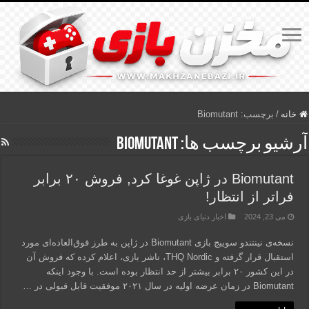
خانه
/
برچسب:
Biomutant
آرشیو برچسب ها:
Biomutant
Biomutant در ژاپن غوغا کرد, فروش ۲۰ برابر
فراتر از انتظار!
می 23, 2024
اخبار دنیای بازی
نسخه‌ی نینتندو سوییچ بازی Biomutant در ژاپن به طرز فوق‌العاده‌ای مورد
استقبال قرار گرفته و THQ Nordic، ناشر بازی، اعلام کرده که فروش آن
در این کشور ۲۰ برابر بیشتر از حد انتظار بوده است. با وجود اینکه
Biomutant در زمان عرضه اولیه در سال ۲۰۲۱ موفقیت قابل قبولی در …