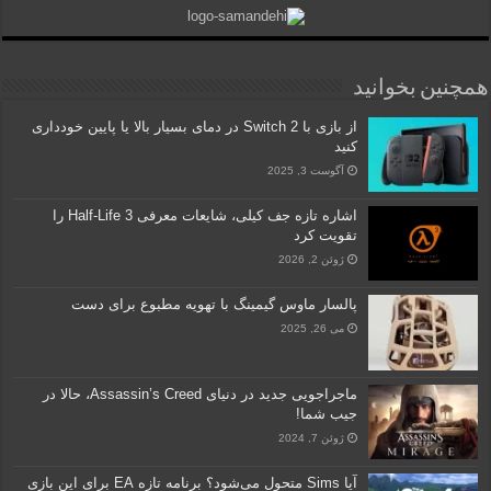
همچنین بخوانید
از بازی با Switch 2 در دمای بسیار بالا یا پایین خودداری
کنید
آگوست 3, 2025
اشاره تازه جف کیلی، شایعات معرفی Half-Life 3 را
تقویت کرد
ژوئن 2, 2026
پالسار ماوس گیمینگ با تهویه مطبوع برای دست
می 26, 2025
ماجراجویی جدید در دنیای Assassin’s Creed، حالا در
جیب شما!
ژوئن 7, 2024
آیا Sims متحول می‌شود؟ برنامه‌ تازه EA برای این بازی