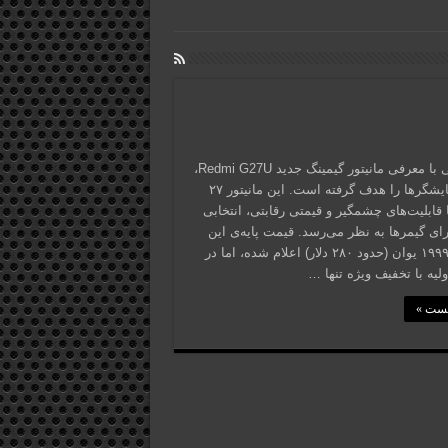
شیائومی با معرفی مانیتور گیمینگ جدید Redmi G27U،
بازار نمایشگرها را هدف گرفته است. این مانیتور ۲۷
 قابلیت‌های چشمگیر و قیمتی رقابتی، انتخابی
ای گیمرها به نظر می‌رسد. قیمت پایه‌ی این
مانیتور ۱۹۹۹ یوان (حدود ۲۸۰ دلار) اعلام شده، اما در
لیه با تخفیف ویژه تنها …
پست »