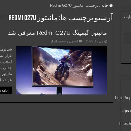
خانه
/
برچسب:
مانیتور Redmi G27U
آرشیو برچسب ها:
مانیتور Redmi G27U
سایت
مانیتور گیمینگ Redmi G27U معرفی شد
می 15, 2025
کنسول و سخت افزار
اینچی با
جذاب بر
عرضه او
ادامه 