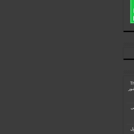
The Ou
Steel معرفی
ول