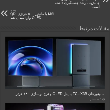
چالش‌ها، رشد چشمگیری داشته
است
بعدی
MSI با مانیتور ۵۰۰ هرتزی QD-
OLED وارد میدان شد
مقالات مرتبط
مانیتورهای TCL X3B با پنل OLED و نرخ نوسازی ۴۸۰ هرتز
1 هفته قبل