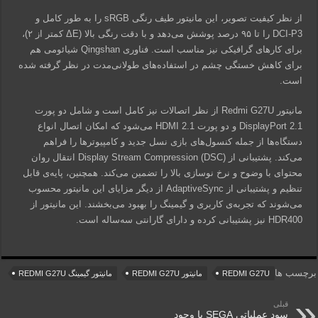
از نظر کیفیت تصویر، این مانیتور طیف رنگی sRGB را به طور کامل و
DCI-P3 را تا ۹۵ درصد پوشش می‌دهد و با دقت رنگی بالا (ΔE کمتر از ۲)،
برای کارهای گرافیکی نیز مناسب است. فناوری Qingshan شیائومی هم
برای کاهش خستگی چشم در استفاده‌های طولانی‌مدت در نظر گرفته شده
است.
مانیتور Redmi G27U از نظر اتصالات نیز کامل است و شامل دو پورت
DisplayPort 2.1 و دو پورت HDMI 2.1 می‌شود که امکان اتصال انواع
دستگاه‌ها از جمله کنسول‌های بازی نسل جدید و کامپیوترها را فراهم
می‌کند. پشتیبانی از Display Stream Compression (DSC) انتقال روان
محتوای با وضوح و نرخ نوسازی بالا را تضمین می‌کند. همچنین، پایه‌ی قابل
تنظیم و پشتیبانی از AdaptiveSync از دیگر مزایای این مانیتور محسوب
می‌شوند که تجربه‌ی کاربری و گیمینگ را بهبود می‌بخشند. این مانیتور از
HDR400 نیز پشتیبانی کرده و دارای گارانتی سه‌ساله است.
برچسب ها
REDMI G27U
مانیتور REDMI G27U
مانیتور گیمینگ REDMI G27U
قبلی
سود عملیاتی SEGA با وجود