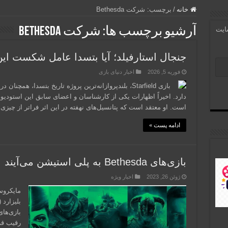
خانه
/
برچسب:
شرکت Bethesda
آرشیو برچسب ها:
شرکت Bethesda
سایت
جنجال استارفیلد؛ آیا بتسدا عامل شکست این
فوریه 5, 2026
اخبار دنیای بازی
بازی Starfield، بلندپروازانه‌ترین پروژه تاریخ بتسدا، ه
دارد. اخیراً اظهارات یکی از کارشناسان و اعضای سابق این استودیو، م
است. او معتقد است که پتانسیل‌های نهفته در این اثر فراتر از چیز
ادامه پست »
بازی‌های Bethesda به پلی استیشن می‌آیند
ژوئن 26, 2023
اخبار ویژه
مایکروس
رقیب قر