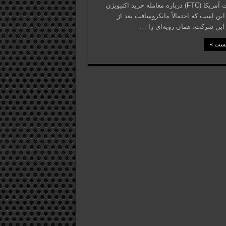
بر تجارت آمریکا (FTC) درباره معامله خرید اکتیویژن
 این است که احتمالاً مایکروسافت بعد از
ین شرکت، همان رویه‌ای را …
پست »