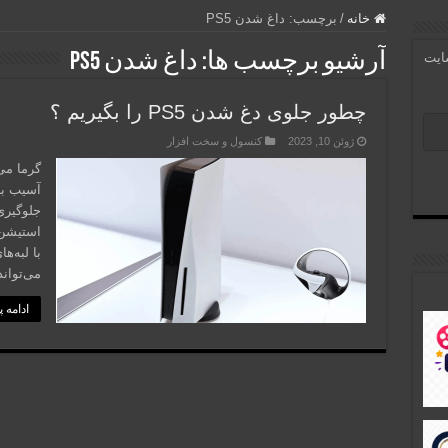
خانه
/
برچسب:
داغ شدن PS5
آرشیو برچسب ها:
داغ شدن PS5
سایت
چطور جلوی دغ شدن PS5 را بگیریم ؟
ژوئن 10, 2023
کنسول و سخت افزار
گرما می
آسیب بر
با لبه‌
می‌توان
ادامه 