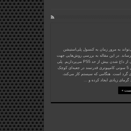
‌تواند به مرور زمان به کنسول پلی‌استیشن
ساند. در این مقاله به بررسی روش‌هایی جهت
جلوگیری از داغ شدن بیش از حد PS5 می‌پردازیم. پلی
استیشن 5 سونی کامپیوتری قدرتمند در جعبه‌ای کوچک
های گرد است. هنگامی که سیستم کار می‌کند،
د گرمای زیادی ایجاد کرده و …
پست »