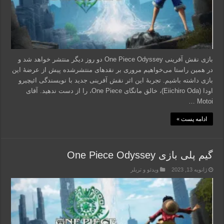
بازی نقش آفرینی One Piece Odyssey دو روز دیگر منتشر خواهد شد و
در همین راستا می‌خواهیم مروری بر نقدهای منتشرشده پیش از عرضۀ این
بازی داشته باشیم. تجربۀ این اثر نقش آفرینی جدید با نویسندگی ائیچیرو
اودا (Eiichiro Oda)، خالق مانگای One Piece، را از دست ندهید. آقای
Motoi …
ادامه پست »
گیم پلی بازی One Piece Odyssey
ژانویه 13, 2023
ویدئو و تریلر