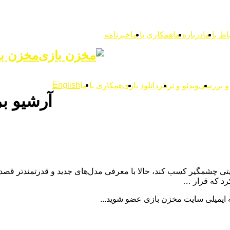
اط با ما
درباره ما
همکاری با ما
خبرنامه
مخزن با
English
 و بررسی
ویدئو و تریلر
دانلود بازی
همکاری با ما
آرشیو ب
این با عرضه کنسول‌های Claw نتوانست موفقیتی چشمگیر کسب کند، حالا با معرفی مدل‌های جدی
ه ایمیلی سایت مخزن بازی عضو شوید...