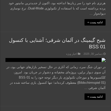
هرتزی نام خود را سر زبان‌ها انداخته بود، اکنون از جدیدترین مانیتور خود
پرده برداشته است که با استفاده از تکنولوژی Dual-Mode، نرخ نوسازی
دیوانه‌وار …
ادامه پست »
شبح گیمینگ در آلمان شرقی؛ آشنایی با کنسول
BSS 01
دسامبر 30, 2025
اخبار ویژه
در دوران جنگ سرد، زمانی که آتاری در حال تسخیر بازارهای جهانی بود، در
آن سوی دیوار برلین، پروژه‌ای مخفیانه و دشوار در جریان بود. امروز،
کلکسیونرها و مورخان تکنولوژی بار دیگر توجه خود را به BSS 01
(Bildschirmspiel 01) معطوف کرده‌اند؛ تنها کنسول بازی ساخته شده در
آلمان شرقی …
ادامه پست »