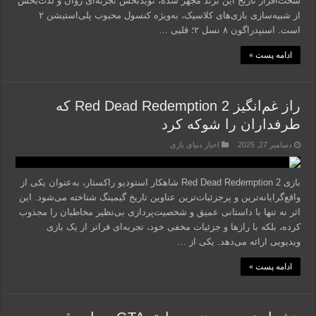
سخت‌افزار تاریخ این برند مجهز شده، نویدبخش تجربه‌ای روان و لذت‌بخش
از شبیه‌سازی بازی‌های کلاسیک، به‌ویژه کنسول محبوب پلی‌استیشن ۲
است. اسنپدراگون ۸ نسل ۲؛ قلبی …
ادامه پست »
راز غم‌انگیز Red Dead Redemption 2 که
طرفداران را شوکه کرد
دسامبر 27, 2025
اخبار دنیای بازی
بازی Red Dead Redemption 2 شاهکار استودیو راکستار، به‌عنوان یکی از
واقع‌گرایانه‌ترین و پرجزئیات‌ترین عناوین تاریخ گیمینگ شناخته می‌شود. این
اثر نه تنها با داستانی عمیق و شخصیت‌پردازی بی‌نظیر مخاطبان را مجذوب
کرده، بلکه با رازها و جزئیات مخفی خود، تجربه‌ای فراتر از یک بازی
ویدیویی ارائه می‌دهد. یکی از …
ادامه پست »