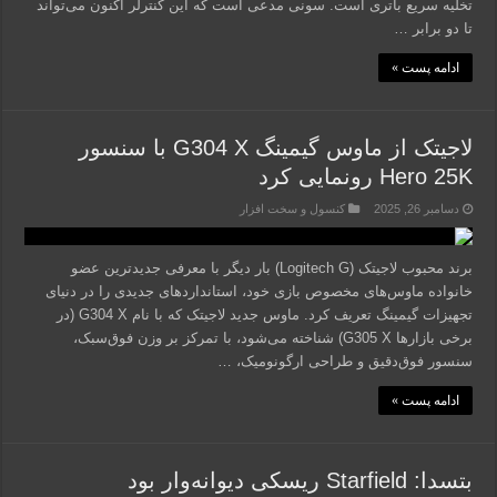
تخلیه سریع باتری است. سونی مدعی است که این کنترلر اکنون می‌تواند
تا دو برابر …
ادامه پست »
لاجیتک از ماوس گیمینگ G304 X با سنسور
Hero 25K رونمایی کرد
دسامبر 26, 2025
کنسول و سخت افزار
برند محبوب لاجیتک (Logitech G) بار دیگر با معرفی جدیدترین عضو
خانواده ماوس‌های مخصوص بازی خود، استانداردهای جدیدی را در دنیای
تجهیزات گیمینگ تعریف کرد. ماوس جدید لاجیتک که با نام G304 X (در
برخی بازارها G305 X) شناخته می‌شود، با تمرکز بر وزن فوق‌سبک،
سنسور فوق‌دقیق و طراحی ارگونومیک، …
ادامه پست »
بتسدا: Starfield ریسکی دیوانه‌وار بود