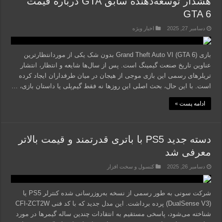
هشدار توسعه‌دهنده سابق GTA درباره قیمت
GTA 6
دسامبر 27, 2025
اخبار ویژه
بازی Grand Theft Auto VI (GTA 6) بدون شک یکی از موردانتظارترین
عناوین تاریخ صنعت گیمینگ است. پس از سال‌ها شایعه و انتظار، انتشار
تریلرهای رسمی این بازی موجی از هیجان در میان طرفداران ایجاد کرده
است. با این حال، بحث اصلی این روزها نه فقط گیم‌پلی یا داستان بازی، …
ادامه پست »
دسته جدید PS5 با باتری قدرتمند و قیمت بالاتر
معرفی شد
دسامبر 26, 2025
کنسول و سخت افزار
شرکت سونی به طور رسمی از نسخه به‌روزرسانی شده کنترلر PS5 یا
(DualSense V3) پرده برداشت. این مدل جدید که با کد فنی CFI-ZCT2W
شناخته می‌شود، پاسخی مستقیم به انتقادات چندین ساله گیمرها در مورد