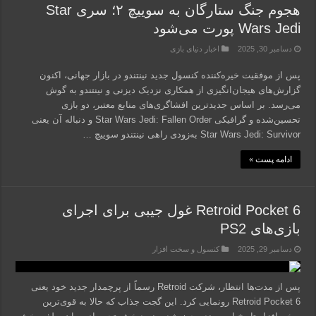
هجوم جنگ ستارگان به سوییچ ۲؛ سری Star
Wars Jedi پورت می‌شود
دسامبر 30, 2025
اخبار دنیای بازی
پس از موفقیت خیره‌کننده کنسول جدید نینتندو در بازار جهانی، اکنون
گزارش‌های هیجان‌انگیزی از همکاری نزدیک دیزنی و نینتندو به گوش
می‌رسد. بر اساس جدیدترین افشاگری‌های منابع معتبر، دو بازی
تحسین‌شده و گرافیکی Star Wars Jedi: Fallen Order و دنباله آن یعنی
Star Wars Jedi: Survivor به‌زودی راهی نینتندو سوییچ …
ادامه پست »
Retroid Pocket 6 غول جیبی برای اجرای
بازی‌های PS2
دسامبر 29, 2025
کنسول و سخت افزار
پس از مدت‌ها انتظار، شرکت Retroid رسماً از پرچمدار جدید خود یعنی
Retroid Pocket 6 رونمایی کرد. این گجت جذاب که حالا به قوی‌ترین