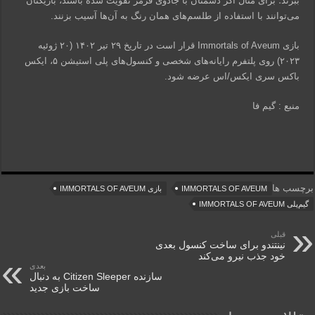
ببرند؛ برای مثال اگر دشمنان با جادوی قرمز تقویت شده باشند، بازیکنان
می‌توانند با استفاده از طلسم‌های همان رنگ به آن‌ها آسیب بزنند.
بازی Immortals of Aveum قرار است در تاریخ ۲۹ تیر ۱۴۰۲ (۲۰ ژوئیه
۲۰۲۳) روی پلتفرم رایانه‌های شخصی و کنسول‌های پلی استیشن ۵، ایکس
باکس سری ایکس/اس عرضه شود.
منبع : گیم فا
برچسب ها
IMMORTALS OF AVEUM
بازی IMMORTALS OF AVEUM
گیم‌پلی IMMORTALS OF AVEUM
قبلی
نینتندو برای ساخت کنسول بعدی
خود جذب نیرو می‌کند
بعدی
سازنده Citizen Sleeper به دنبال
ساخت بازی جدید