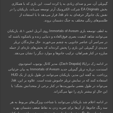
گیم‌پلی آن، سر و صدای زیادی به پا کرده است. این بازی که با همکاری
بخش EA Originals شرکت الکترونیک آرتز توسعه می‌یابد، بازیکنان را در
نقش یک جادوگر حرفه‌ای به نام Jak قرار می‌دهد تا با استفاده از
طلسم‌های رنگی مختلف به جنگ دشمنان بروند.
به لطف توسعه بازی Immortals of Aveum روی آنریل انجین ۵.۱، بازیکنان
می‌توانند شاهد کیفیت بصری فوق‌العاده و دنیایی زنده و باشکوه باشند که
در سراسر آن عناصر جادویی به چشم می‌خورند. حال سازندگان تریلر
جدیدی از گیم‌پلی این بازی را پخش کرده‌اند که بخش‌های تازه‌ای از جمله
مبارزه در کنار همراهان، ترکیب جادوها و موارد دیگر را نشان می‌دهد.
در ادامه زک دراپالا (Zach Drapala)، مدیر کانال یوتیوب استودیوی
اسندنت، درباره تریلر گیم‌پلی جدید Immortals of Aveum به بیان جزئیاتی
پرداخت. به گفته این مدیر، بازیکنان می‌توانند در طول بازی از یک HUD
استفاده کنند که در نمایش تریلر خاموش شده است. علاوه بر این، Jak
می‌تواند در طول بعضی ماموریت‌ها در کنار برخی از متحدانش بجنگد؛ با
این حال او بیشتر بازی را تنها می‌گذراند.
در ادامه اعلام شد بازیکنان می‌توانند با شناخت ویژگی‌های مربوط به هر
سه رنگ جادوها، از آن‌ها برای ضربه زدن به نقاط ضعف دشمنان بهره