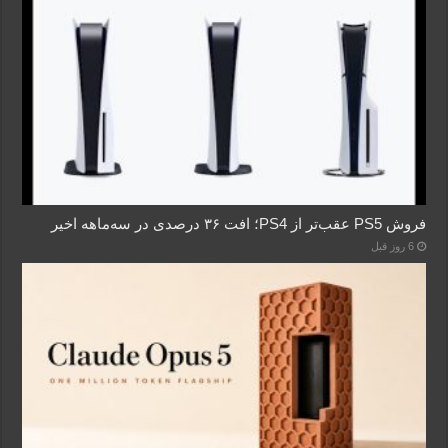
فروش PS5 عقب‌تر از PS4؛ افت ۳۶ درصدی در سه‌ماهه اخیر
6 روز قبل