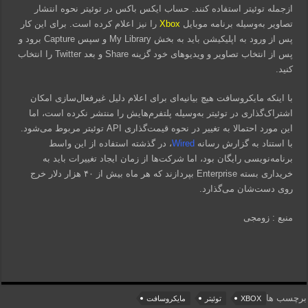
ازجمله توئیتر استفاده کنند. حساب ایکس باکس در توئیتر نحوه انتشار
تصاویر به‌وسیله برنامه موبایل
Xbox
را نیز اعلام کرده است. برای این کار
پس از ورود به اپلیکیشن باید به بخش My Library و سپس Capture برود و
پس از انتخاب تصاویر و ویدیوهای خود گزینه Share و بعد Twitter را انتخاب
کنید.
با اینکه مایکروسافت هیچ بیانیه‌ای برای اعلام دلیل غیرفعال‌سازی امکان
اشتراک‌گذاری در توئیتر به‌وسیله پلتفرم‌هایش را منتشر نکرده است، اما
این مورد احتمالا به تغییر در نحوه قیمت‌گذاری API توئیتر مربوط می‌شود.
با استناد به گزارش رسانه
Wired
، در گذشته استفاده از این واسط
برنامه‌نویسی رایگان بود، اما شرکت‌ها از زمان ایجاد تغییرات باید به
خریداری بسته Enterprise بپردازند که هر ماه بیش از ۴۰ هزار دلار خرج
روی دست‌شان می‌گذارد.
منبع : زومجی
برچسب ها
XBOX
توئیتر
مایکروسافت