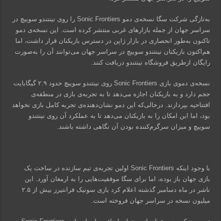
به‌تازگی شرکت سگا نسخه‌ی دمو Sonic Frontiers را روی نینتندو سوییچ در
سراسر جهان از جمله بازارهای غربی منتشر کرده است. این نسخه‌ی دمو
تاکنون به‌طور انحصاری در بازار ژاپن در دسترس بازیکنان قرار داشت، اما
هم‌اکنون بازیکنان نینتندو سوییچ در سراسر جهان می‌توانند آن را به‌صورت
رایگان ازطریق فروشگاه نینتندو دریافت کنند.
نسخه‌ی دموی بازی Sonic Frontiers روی نینتندو سوییچ حدود ۲.۹ گیگابایت
حجم دارد و به بازیکنان اجازه می‌دهد تا به تجربه‌ی بازی در منطقه‌ی
افتتاحیه بپردازند. درحالی‌که این دمو نشان‌دهنده‌ی تجربه کامل بازی نخواهد
بود، اما این امکان را به بازیکنان می‌دهد تا به عملکرد آن روی نینتندو
سوییچ و میزان سرگرم‌کننده بودن آن نگاهی داشته باشند.
با وجود اینکه Sonic Frontiers اولین تجربه‌ی تیم سازنده در ساخت یک
بازی جهان باز بوده، اما برای سگا موفقیت‌هایی را به ارمغان آورد. این
ناشر در ماه دسامبر گذشته اعلام کرد بازی سونیک فرانتیرز بیش از ۲.۵
میلیون نسخه در سراسر جهان فروخته است.