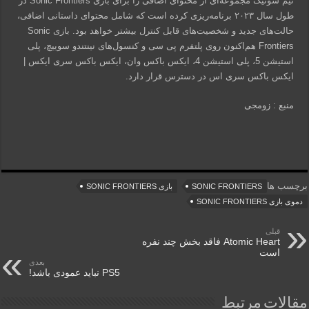
تیم سونیک مجموعه‌ای از محتوای اضافی را برای بازی Sonic Frontiers در
طول سال ۲۰۲۳ برنامه‌ریزی کرده است که شامل محتوای داستانی اضافی،
حالت‌های جدید و شخصیت‌های قابل کنترل بیشتر خواهد بود. بازی Sonic
Frontiers هم‌اکنون روی پلتفرم پی سی و کنسول‌های نینتندو سوییچ، پلی
استیشن 5، پلی استیشن 4، ایکس باکس وان، ایکس باکس سری ایکس |
ایکس باکس سری اس در دسترس قرار دارد.
منبع : زومجی
برچسب ها
SONIC FRONTIERS
بازی SONIC FRONTIERS
دموی بازی SONIC FRONTIERS
قبلی
Atomic Heart فاقد بخش چند نفره
است
بعدی
PS5 نباید عمودی باشد!
مقالات مرتبط