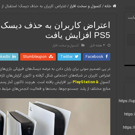
خانه
/
کنسول و سخت افزار
/
اعتراض کاربران به حذف دیسک؛ استقبال از جیلبریک PS5 ا
سایت
اعتراض کاربران به حذف دیسک؛ ا
PS5 افزایش یافت
4 هفته قبل
کنسول و سخت افزار
nkedIn
Stumbleupon
Twitter
Facebook
کنسول
PlayStation 5
نیز افزایش یافته است. هرچند تاکنون آمار رسمی 
منابع مختلف از رشد جست‌وجوها، بحث‌ها و فعالیت انجمن‌های مرتبط ب