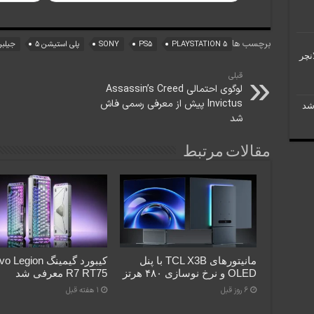
برچسب ها
PLAYSTATION 5
PS5
SONY
پلی استیشن 5
جیلبر
لانچر
قبلی
لوگوی احتمالی Assassin’s Creed
Invictus پیش از معرفی رسمی فاش
شد
مقالات مرتبط
مانیتورهای TCL X3B با پنل
کیبورد گیمینگ gion
OLED و نرخ نوسازی ۴۸۰ هرتز
R7 RT75 معرفی شد
6 روز قبل
1 هفته قبل