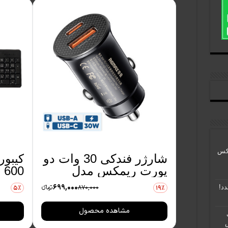
باکس
شارژر فندکی 30 وات دو
پورت ریمکس مدل
600 با حروف فارسی
RCC440
699,000
870,000
تومانءء
5٪
19٪
مشاهده محصول
ش