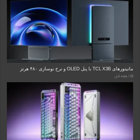
مانیتورهای TCL X3B با پنل OLED و نرخ نوسازی ۴۸۰ هرتز
1 هفته قبل