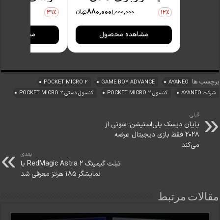
4BH31VL94M
تبلت بنیوس 
880,000
1,000,000
تومانءء
,000,000
31٪
12٪
BE-MH01
مشاهده محصول
مشاهده مح
برچسب ها
POCKET MICRO 2
GAME BOY ADVANCE
AYANEO
شرکت AYANEO
کنسول POCKET MICRO 2
کنسول دستی POCKET MICRO 2
قبلی
پایان دیسک پلی‌استیشن؛ سونی از
۲۰۲۸ فقط بازی دیجیتال عرضه
می‌کند
بعدی
تبلت گیمینگ RedMagic Astra 2 با
نمایشگر ۱۸۵ هرتز معرفی شد
مقالات مرتبط