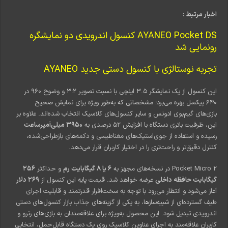
اخبار مرتبط :
AYANEO Pocket DS کنسول اندرویدی دو نمایشگره
رونمایی شد
تجربه نوستالژی با کنسول دستی جدید AYANEO
این کنسول از یک نمایشگر ۳.۵ اینچی با نسبت تصویر ۳:۲ و وضوح ۹۶۰ در
۶۴۰ پیکسل بهره می‌برد؛ مشخصاتی که به‌طور ویژه برای نمایش صحیح
بازی‌های گیم‌بوی ادونس و سایر کنسول‌های کلاسیک انتخاب شده‌اند. علاوه بر
این، ظرفیت باتری دستگاه با افزایش ۵۲ درصدی به
۳۹۵۰ میلی‌آمپرساعت
رسیده و استفاده از جوی‌استیک‌های مغناطیسی و دکمه‌های بازطراحی‌شده،
کنترل دقیق‌تر و راحت‌تری را در اختیار کاربران قرار می‌دهد.
Pocket Micro 2 در نسخه‌های مجهز به
۶ یا ۸ گیگابایت رم
و حداکثر
۲۵۶
گیگابایت حافظه داخلی
عرضه خواهد شد. قیمت پایه این کنسول از
۲۶۹ دلار
آغاز می‌شود و انتظار می‌رود با توجه به سخت‌افزار قدرتمند و قابلیت اجرای
طیف گسترده‌ای از شبیه‌سازها، به یکی از گزینه‌های جذاب بازار کنسول‌های دستی
اندرویدی تبدیل شود. این محصول به‌ویژه برای علاقه‌مندان به بازی‌های رترو و
کاربران علاقه‌مند به اجرای عناوین کلاسیک روی یک دستگاه قابل‌حمل، انتخابی