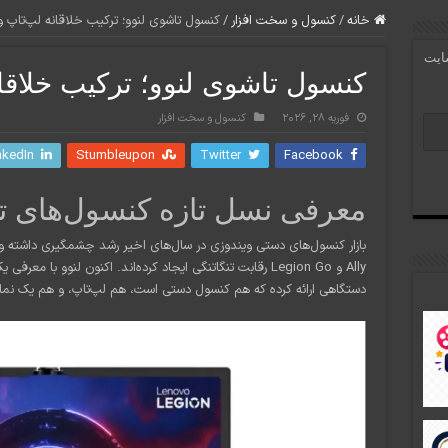
خانه
/
کنسول و سخت افزار
/
کنسول تاشوی لنوو؛ ترکیب خلاقانه لپ‌تاپ و
سایت
کنسول تاشوی لنوو؛ ترکیب خلاقان
فوریه 28, 2026
کنسول و سخت افزار
nkedIn
Stumbleupon
Twitter
Facebook
معرفی نسل تازه کنسول‌های تا
Ally و Legion Go رقابت تنگاتنگی ایجاد کرده‌اند. اکنون لنو
دستگاهی ارائه کرده که هم کنسول دستی است، هم لپ‌تاپ، و هم یک نما