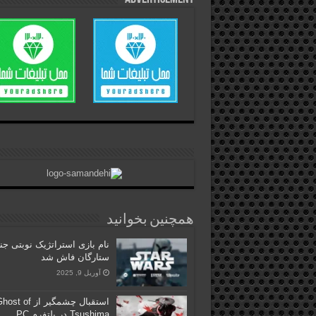
همچنین بخوانید
نام بازی استراتژیک نوبتی ج
ستارگان فاش شد
آوریل 9, 2025
استقبال چشمگیر از st of
Tsushima در پلتفرم PC