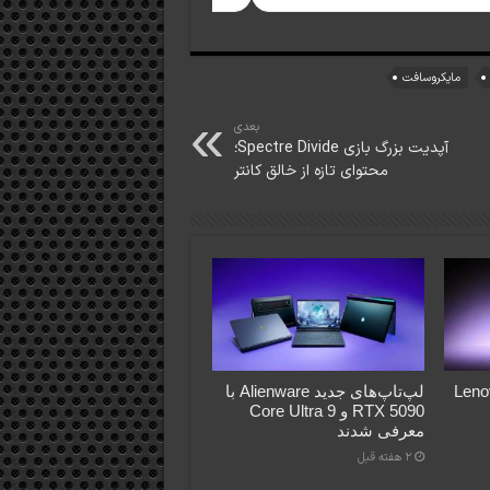
مایکروسافت
بعدی
آپدیت بزرگ بازی Spectre Divide؛
محتوای تازه از خالق کانتر
Lenovo Le
لپ‌تاپ‌های جدید Alienware با
RTX 5090 و Core Ultra 9
معرفی شدند
2 هفته قبل