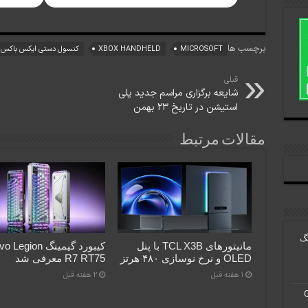
برچسب ها
MICROSOFT
XBOX HANDHELD
کنسول دستی ایکس باکس
قبلی
شایعه برگزاری مراسم جدید پلی
استیشن در تاریخ ۲۳ بهمن
مقالات مرتبط
نگ
مانیتورهای TCL X3B با پنل
کیبورد گیمینگ gion
OLED و نرخ نوسازی ۴۸۰ هرتز
R7 RT75 معرفی شد
1 هفته قبل
2 هفته قبل
Gho