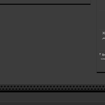
بازی Xbox
یر
تاریخ جدید عرضه نینتندو سوییچ ۲
ست