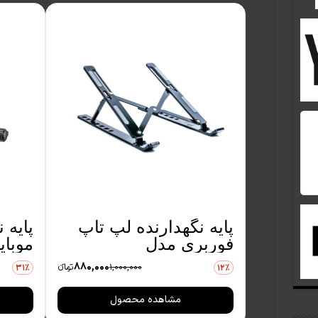
پایه نگهدارنده لپ تاپ
پایه 
فوربری مدل
موبای
4BH31VL94M
مدل BE-MH01
880,000
1,000,000
تومانءء
31٪
12٪
مشاهده محصول