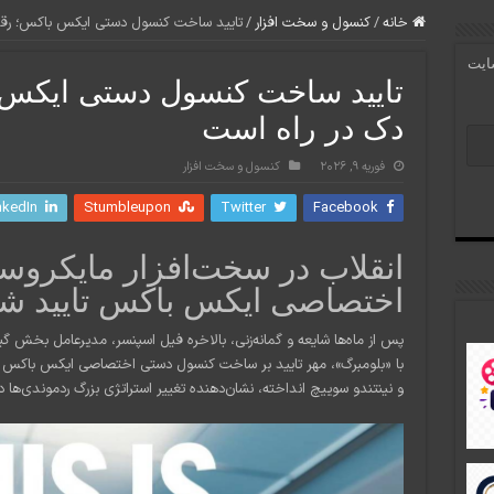
خانه
/
کنسول و سخت افزار
/
تایید ساخت کنسول دستی ایکس باکس؛ رقی
سایت
تایید ساخت کنسول دستی ایکس 
دک در راه است
فوریه 9, 2026
کنسول و سخت افزار
nkedIn
Stumbleupon
Twitter
Facebook
انقلاب در سخت‌افزار مایکرو
اختصاصی ایکس باکس تایید ش
پس از ماه‌ها شایعه و گمانه‌زنی، بالاخره فیل اسپنسر، مدیرعامل بخش
با «بلومبرگ»، مهر تایید بر ساخت کنسول دستی اختصاصی ایکس باکس زد
و نینتندو سوییچ انداخته، نشان‌دهنده تغییر استراتژی بزرگ ردموندی‌ها در