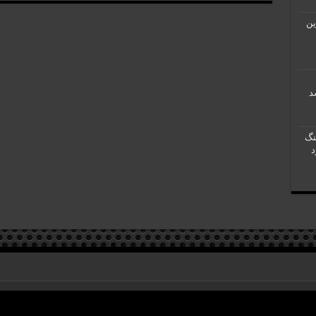
رین
نگ
کلیه حقوق مادی و معنوی متعلق به "گروه رسانه‌ای نسیم مهر آفتاب" می‎باشد. ساخته شده 