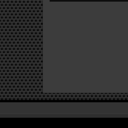
با
در ایران