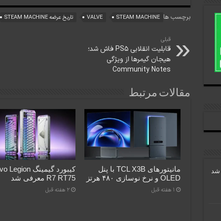
برچسب ها
STEAM MACHINE
VALVE
تاریخ عرضه STEAM MACHINE
قبلی
قابلیت انقلابی PS5 فاش شد؛
هیجان گیمرها از ویژگی
Community Notes
مقالات مرتبط
مانیتورهای TCL X3B با پنل
کیبورد گیمینگ gion
OLED و نرخ نوسازی ۴۸۰ هرتز
R7 RT75 معرفی شد
1 هفته قبل
2 هفته قبل