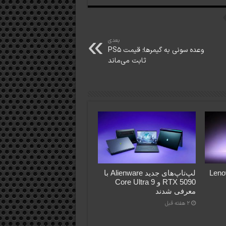
بعدی
وعده سونی به گیمرها؛ قیمت PS5
ثابت می‌ماند
Lenovo Le
لپ‌تاپ‌های جدید Alienware با
RTX 5090 و Core Ultra 9
معرفی شدند
2 هفته قبل