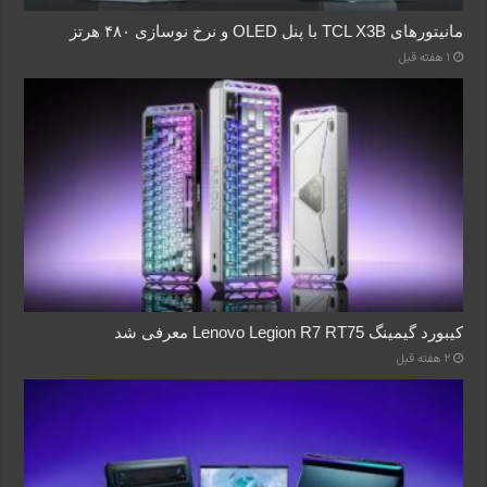
مانیتورهای TCL X3B با پنل OLED و نرخ نوسازی ۴۸۰ هرتز
1 هفته قبل
کیبورد گیمینگ Lenovo Legion R7 RT75 معرفی شد
2 هفته قبل