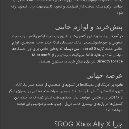
Gamers) شرکت ایسوس هستند. این همکاری باعث شده تا دستگاه‌هایی با
طراحی ارگونومیک، سخت‌افزار قدرتمند و تجربه کاربری بهینه برای گیمرها ارائه
شود.
پیش‌خرید و لوازم جانبی
در آمریکا، پیش‌خرید این کنسول‌ها از طریق وب‌سایت ایکس‌باکس، وب‌سایت
ایسوس و خرده‌فروشی‌هایی مانند بست‌بای امکان‌پذیر است. همچنین، لوازم
جانبی مانند
کارت microSD سن‌دیسک
که به‌طور خاص برای این دستگاه‌ها
طراحی شده و
هارد SSD سی‌گیت
با پشتیبانی از
Microsoft
DirectStorage
نیز برای پیش‌خرید در دسترس هستند.
عرضه جهانی
علاوه بر آمریکا، این دستگاه‌ها در کشورهای متعددی از جمله استرالیا، کانادا،
ژاپن، انگلستان، آلمان، فرانسه، کره جنوبی، امارات متحده عربی و بسیاری دیگر
از ۱۶ اکتبر در دسترس خواهند بود. مایکروسافت اعلام کرده که در آینده این
کنسول‌ها در بازارهای بیشتری مانند برزیل، چین، هند و سوئیس نیز عرضه
خواهند شد.
چرا ROG Xbox Ally X؟