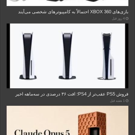
بازی‌های XBOX 360 احتمالاً به کامپیوترهای شخصی می‌آیند
4 روز قبل
فروش PS5 عقب‌تر از PS4؛ افت ۳۶ درصدی در سه‌ماهه اخیر
1 هفته قبل