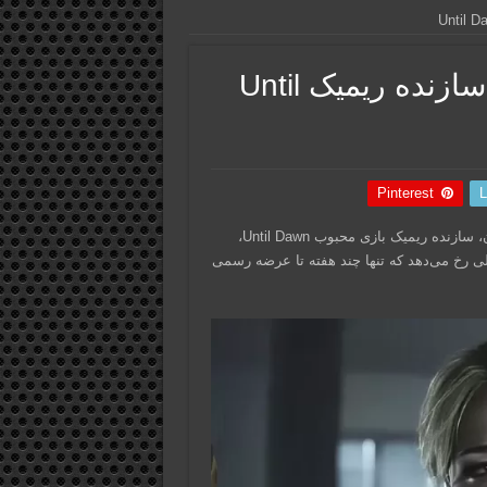
اخراج‌های گسترده در استودیوی سازنده ریمیک Until
Pinterest
L
در خبری ناگوار برای صنعت بازی‌های ویدیویی، شرکت بالستیک موون، سازنده ریمیک بازی محبوب Until Dawn،
الی رخ می‌دهد که تنها چند هفته تا عرضه رسمی