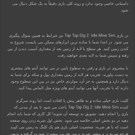
داستانی خاصی وجود ندارد و روند کلی بازی دقیقاً به یک شکل دنبال می
شود.
در بازی Tap Tap Dig 2: Idle Mine Sim نیز شرایط به همین منوال پیگیری
می شود. در ابتدا شما با ساده ترین ابزارهای ممکن می بایست شروع به
کندن زمین کنید. هر سطح یا لایه از زمین بعد از مقداری آسیب دیدن از بین
رفته و سپس شما به لایه بعدی خواهید رفت.
با پیشروی در بازی و رفتن به سطوح پایین تر می توانید آیتم های بیشتری
به دست بیاورید. تخریب هر لایه از زمین مقداری پول و سکه برای شما به
دنبال دارد و همچنین به جز آن، مواردی خاص نیز در بین این سطوح وجود
دارند که با تخریب آنها می توانید آیتم های ویژه مثل الماس پیدا کنید.
کلیت بازی خیلی ساده و به ظاهر پیش پا افتاده است اما روند سرگرم
کننده Tap Tap Dig 2: Idle Mine Sim باعث می شود تا بعد از مدتی که
بازی را انجام دهید، تشویق به توسعه آن شوید! کل کاری که شما باید انجام
دهید در دو بخش اصلی خلاصه می شود. بخش اول ضربه زدن روی صفحه
است که با هر ضربه، شخصیت اصلی بازی هم یک کلنگ به زمین می کوبد.
هرچه سریع تر و بیشتر ضربه بزنید، تخریب بیشتری صورت گرفته و بدیهی