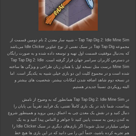
Tap Tap Dig 2: Idle Mine Sim – شبیه ساز معدن 2 نام دومین قسمت از
مجموعه Tap Tap Dig در سبک تفننی از نوع عناوین Idle Clicker می‌باشد
که به‌دنبال موفقیت قسمت اول تهیه و توسعه داده شده و به صورت رایگان
در دسترس کاربران سراسر جهان قرار گرفته است. Tap Tap Dig 2: Idle
Mine Sim درست مثل نسخه اول با همان زبان طراحی و ویژگی ها ساخته
شده است و در مجموع کلیت این دو بازی خیلی شبیه به یکدیگر است. اما
در نسخه دوم شاهد اضافه شدن امکانات بیشتر، شخصیت های بیشتر و
البته رویکردی نسبتاً جدیدتر هستیم.
در Tap Tap Dig 2: Idle Mine Sim همانطور که به وضوح از نامش
پیداست، شما باید در یک بازی کاملاً تفننی، یک فرآیند تقریباً بی پایان را
دنبال کنید و در نقش یک معدن چی به اعماق زمین بروید و همینطور شروع
به کندن زمین به سمت پایین کنید تا جواهر و الماس پیدا کنید و به یک
مولتی میلیاردر تبدیل شوید! اگر بازی‌های دیگری در سبک Idle Clicker را
هم تجربه کرده باشید، حتماً این را می دانید که در این بازی ها هیچ خط