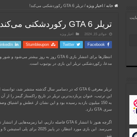
خانه
/
اخبار ویژه
/
تریلر GTA 6 رکوردشکنی می‌کند!
سایت
تریلر GTA 6 رکوردشکنی می‌کند!
جولای 15, 2024
اخبار ویژه
inkedIn
Stumbleupon
Twitter
Facebook
انتظارها برای انتشار بازی GTA 6 روز به روز ب
مدعا، رکوردشکنی تریلر این بازی در یوتیوب است.
این ترتیب، عنوان پربازدیدترین تریلر در تاریخ راکستار گیمز را از آن خ
به 150 میلیون بازدید رسیده بود و این نشان از عطش و اشتیاق و
سری GTA دارد.
اگرچه هنوز تا انتشار GTA 6 فاصله داریم، اما زمزمه
می‌رس
شد.