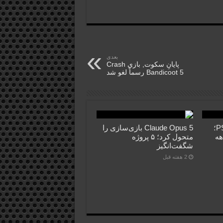
بعدی
پایانِ سکوت, بازی Crash
Bandicoot 5 رسماً لغو شد
فروش PS5 عقب‌تر از PS4؛
Claude Opus 5 بازی‌سازی را
اهه
متحول کرد؛ ۵ پروژه
شگفت‌انگیز
2 هفته قبل