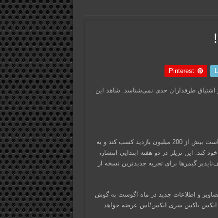
Pinterest
L
یشتر می‌شود و شور و اشتیاق طرفداران حدی نمی‌شناسد. شاهد این
تریلر معرفی GTA 6 که در دسامبر سال گذشته منتشر شد، توانسته است بیش از 200 میلیون بازدید کسب کند و به
ود کند. این تریلر در دو هفته ابتدایی انتشار،
صف‌ناپذیر گیمرها برای تجربه جدیدترین نسخه از
‌هایی از انتشار تصاویر و اطلاعات جدید در ماه آگوست به گوش
د. این بازی مورد انتظار، در پاییز 2025 برای پلی استیشن 5 و ایکس باکس سری ایکس/اس عرضه خواهد