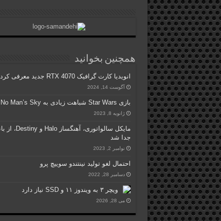
همچنین بخوانید
انویدیا کارت گرافیک RTX 4070 جدید معرفی کرد!
آگوست 14, 2024
بازی Star Wars شباهت زیادی به No Man’s Sky دارد
ژانویه 8, 2023
مایکل سالواتوری، آهنگساز Halo 
جدا شد
نوامبر 2, 2023
احتمال لغو تولید نینتندو سوییچ پرو
دسامبر 28, 2022
ویچر ۳ به ویندوز ۱۱ و SSD نیاز دارد
می 28, 2026