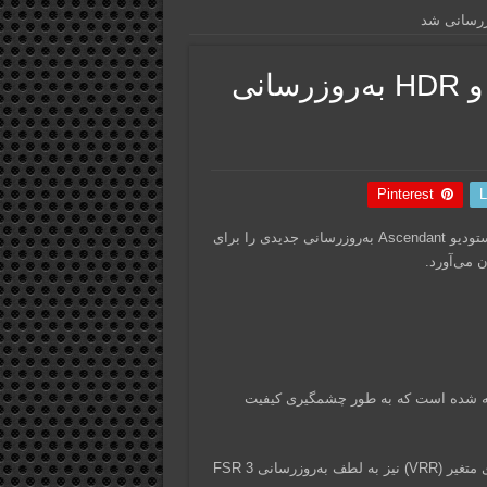
Immortals of Aveum با FSR 3 و HDR به‌روزرسانی
Pinterest
L
عاشقان بازی Immortals of Aveum، خبرهای خوبی برایتان داریم! استودیو Ascendant به‌روزرسانی جدیدی را برای
تر FSR 3 در نسخه کامپیوتری Immortals of Aveum تعبیه شده است که به طور چشمگیری کیفیت
علاوه بر این، پشتیبانی از مانیتورها و تلویزیون‌های دارای نرخ نوسازی متغیر (VRR) نیز به لطف به‌روزرسانی FSR 3