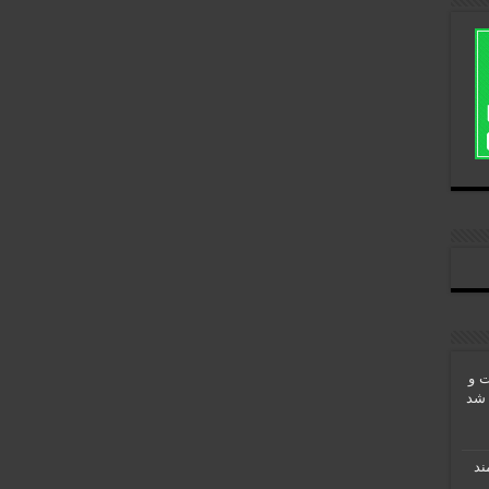
ت و
 شد
MSI  قدرتمند