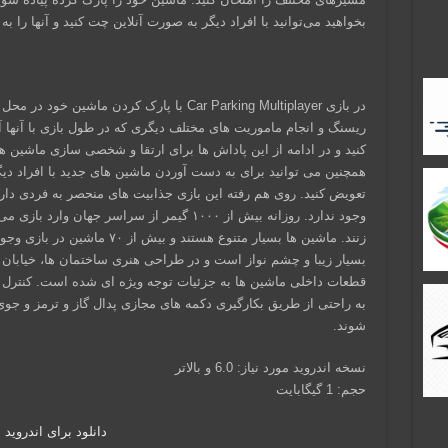
بخواهید می‌توانید با افراد دیگر به صورت آنلاین چت کنید و آنها را 
در بازی Car Parking Multiplayer با پارک کرد
ریسنگ و انجام ماموریت های مختلف دیگری که در طول بازی با آنها آ
کنید و در ادامه از این پاداش ها برای ارتقا و شخصی سازی ماشین ها
همچنین می توانید برای به دست آوردن ماشین های جدید با افراد دیگر 
تعویض کنید. روی هم رفته این بازی جذابیت های منحصر به فردی دار
وجود ندارد. روزانه بیش از ۱۰۰۰ گیمر از سراسر جه
زنند. ماشین ها بسیار متنوع هستند 
بسیار زیبا و چشم نواز است و در طراحی هنری ساختمان ها، خیابان ه
قطعات داخلی ماشین ها به جزئیات توجه ویژه ای شده است. کنترل ه
به راحتی از طریق بکارگیری دکمه های مجازی پدال گاز و ترمز و جو
شوند.
نسخه اندروید مورد نیاز: 6.0 و بالاتر
حجم: 1 گیگابایت
دانلود برای اندروید