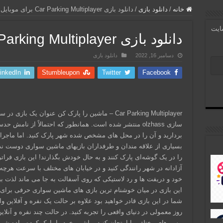
خانه
/
دانلود بازی
/
دانلود بازی Car Parking Multiplayer برای موبایل
سایت
دانلود بازی Car Parking Multiplayer برای موبایل
دسامبر 16, 2022
دانلود بازی
inkedIn
Stumbleupon
Twitter
Facebook
Car Parking Multiplayer – ماشین را پارک کن عنوان
سازی olzhass منتشر شده است. همانطور که احتمالاً از نامش
بردارید و آن را در محل های مشخص شده شهر پارک کنید. اما ماجرای
بسیاری از علاقه مندان و طرفداران بازیهای ماشین سواری دوست ندار
را در یک گوشه‌ای پارک کنند و به حال خودش بگذارند! این بازی فرات
آزادانه در شهر رانندگی کنید و در خیابان‌ های مختلف با سرعت هرچه
خود و دریفت ها و رد لاستیکی که روی آسفالت به جا می ماند لذت ب
این بازی در میان خوشنام ترین بازی های ماشین سواری حرفی برای 
شما در این بازی قادر خواهید بود علاوه بر حالت یک نفره و آفلاین 
روز معمولی در دنیای واقعی را تجربه کنید. در حالت چند نفره و آنلا
مسیرهای مختلف را امتحان کنید. ماشین خود را پارک کرده پیاده شوید