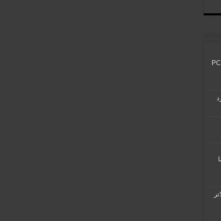
Remastered با بهبود PS5 و PC
 ما
اتر