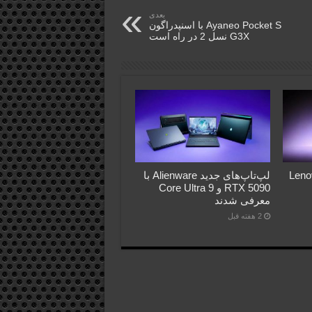
بعدی
Ayaneo Pocket S با اسنپدراگون
G3X نسل 2 در راه است
Lenovo Le
لپ‌تاپ‌های جدید Alienware با
RTX 5090 و Core Ultra 9
معرفی شدند
2 هفته قبل