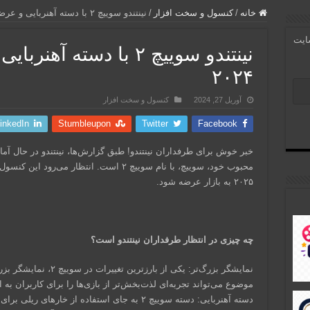
خانه
/
کنسول و سخت افزار
/
نینتندو سوییچ ۲ با دسته آهنربایی و عرضه در سال ۲۰۲۴
سایت
نینتندو سوییچ ۲ با دسته 
۲۰۲۴
آوریل 27, 2024
کنسول و سخت افزار
inkedIn
Stumbleupon
Twitter
Facebook
خبر خوش برای طرفداران نینتندو! طبق گزارش‌ها، نینتندو در حال 
۲۰۲۵ به بازار عرضه شود.
چه چیزی در انتظار طرفداران نینتندو است؟
نمایشگر بزرگ‌تر: یکی از ب
موضوع می‌تواند تجربه‌ای لذت‌بخش‌تر از بازی‌ها را برای کاربران به ا
دسته آهنربایی: دسته سوییچ ۲ به جای استفاده از خار