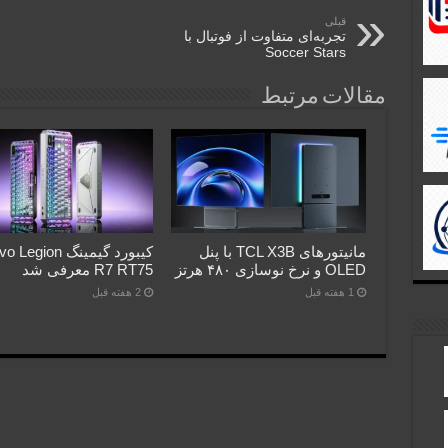
قبلی
تجربه‌ای متفاوت از فوتبال با
Soccer Stars
مقالات مرتبط
مانیتورهای TCL X3B با پنل
کیبورد گیمینگ gion
OLED و نرخ نوسازی ۴۸۰ هرتز
R7 RT75 معرفی شد
1 هفته قبل
2 هفته قبل