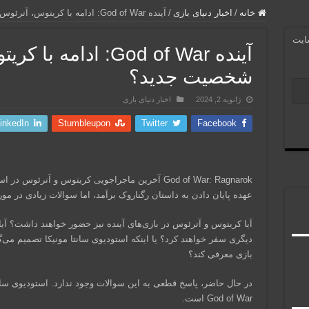
خانه
/
اخبار دنیای بازی
/
آینده God of War: ادامه با کریتوس، آترئوس، یا شخصیت جدید؟
سایت
آینده God of War: ادام
شخصیت جدید؟
ژانویه 2, 2024
اخبار دنیای بازی
inkedIn
Stumbleupon
Twitter
Facebook
God of War: Ragnarok آخرین ماجراجویی کریتوس و آترئ
عهده پایان دادن به داستان رگناروک برآمد، اما سوالات زیادی در مور
آیا کریتوس و آترئوس در بازی‌های آینده نیز حضور خواهند داشت؟ آ
دیگری سفر خواهند کرد؟ یا اینکه استودیوی سانتا مونیکا تصمیم می
بازی معرفی کند؟
در حال حاضر، پاسخ قطعی به این سوالات وجود ندارد. استودیوی سانتا 
God of War است.