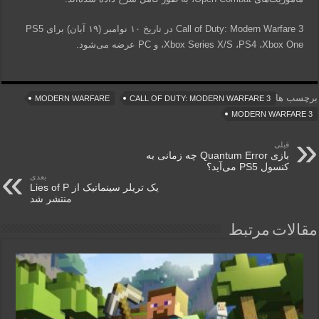
Call of Duty: Modern Warfare 3 در تاریخ ۱۰ نوامبر (۱۹ آبان) برای PS5
،Xbox Series X/S ،PS4 ،Xbox One و PC عرضه می‌شود.
برچسب ها
MODERN WARFARE
CALL OF DUTY: MODERN WARFARE 3
MODERN WARFARE 3
قبلی
بازی Quantum Error چه زمانی به
کنسول PS5 می‌آید؟
بعدی
یک تریلر سینماتیک از Lies of P
منتشر شد
مقالات مرتبط