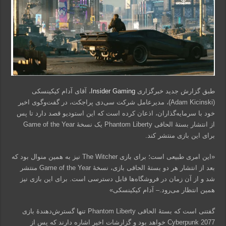
طبق گزارش جدید خبرگزاری
Insider Gaming
، آقای آدام کیکینسکی
(Adam Kicinski)، مدیرعامل شرکت سی‌دی پراجکت، در گفت‌وگوی اخیر
خود با سرمایه‌گذاران، اذعان کرده است که این استودیو قصد دارد تا پس
از انتشار بستۀ الحاقی Phantom Liberty یک نسخۀ Game of the Year
برای این بازی منتشر کند.
«این امری طبیعی است؛ برای بازی The Witcher نیز به همین منوال بود که
بعد از انتشار هر دو بستۀ الحاقی بازی، نسخۀ Game of the Year منتشر
شد و از آن زمان در فروشگاه‌ها قابل دسترسی است. برای این بازی نیز
همین انتظار می‌رود.– آدام کیکینسکی»
گفتنی است که بستۀ الحاقی Phantom Liberty تنها گسترش‌دهندۀ بازی
Cyberpunk 2077 خواهد بود و گزارشات اخیر اشاره دارند که پس از