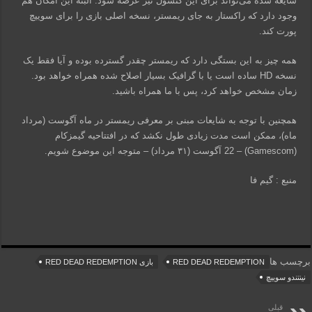
شایعه شده می‌تواند برای این کنسول نیز عرضه شود. البته این امکان هم
وجود دارد که راکستار به جای ریمستر، نسخه اصلی بازی را برای سوییچ
پورت کند.
همه چیز به این بستگی دارد که ریمستر چقدر گسترده بوده و آیا فقط یک
نسخه HD ساده است یا با گرافیک بسیار اصلاح شده همراه خواهد بود.
زمان مشخص خواهد کرد، پس با ما همراه باشید.
همچنین با توجه به شایعات مبنی بر معرفی ریمستر در ماه آگوست (مرداد
ماه)، ممکن است مدت زیادی طول نکشد که در افتتاحیه گیمزکام
(Gamescom) – 22 آگوست (۳۱ مرداد) – متوجه این موضوع شویم.
منبع : گیم فا
برچسب ها
RED DEAD REDEMPTION
بازی RED DEAD REDEMPTION
نینتندو سوییچ
قبلی