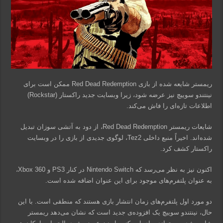
ریمستر شایعه شده از بازی Red Dead Redemption ممکن است برای
نینتندو سوییچ نیز عرضه شود، زیرا وبسایت جدید راکستار (Rockstar)
اطلاعات تازه‌ای را فاش می‌کند.
شایعات ریمستر Red Dead Redemption، از دود به آتشی سوزان تبدیل
شده‌اند. اخیراً منبع داخلی Tez2، لوگوی جدیدی از بازی را در وبسایت
راکستار کشف کرد.
اکنون نیز به نظر می‌رسد که Nintendo Switch در کنار PS3 و Xbox 360،
به عنوان پلتفرم‌های موجود برای این عنوان اضافه شده‌ است.
دو مورد اول پلتفرم‌های زمان انتشار بازی هستند که منطقی است. با این
حال، نینتندو سوییچ یک افزوده‌ی جدید است که نشان می‌دهد ریمستر