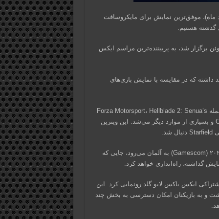
کس (Xbox) در ماه ژوئن (خرداد ماه)، موفق‌ترین نمایش برای مایکروسافت
ن برگزار شد، به پربیننده‌ترین مراسم ایکس
ذکور در ماه ژوئن بیش از ۹۲ میلیون بازدید داشته که در مقایسه با نمایش بازی‌های
شوکیس امسال بازی‌های ایکس‌ باکس دارای تعداد زیادی عنوان از جمله Forza Motorsport، Hellblade 2: Senua’s
Saga، Fable، South of Midnight، Avowed و Clockwork Revolution و بسیاری از موارد دیگر می‌شد. این ویترین
د.
در ماه آگوست (مرداده ماه)، ایکس‌ باکس برای حضور در گیمزکام ۲۰۲۳ (Gamescom) به آلمان می‌رود، جایی که
ایش گذاشته، راه‌اندازی خواهد کرد.
راکی ایکس باکس لایو گلد رونمایی کرد. این
سالانه ۵۹.۹۹ دلار قیمت خواهد داشت و به بازیکنان امکان دسترسی به بخش چند