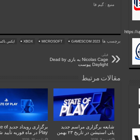
منبع : گیم فا
برچسب ها
GAMESCOM 2023
MICROSOFT
XBOX
ایکس باک
قبلی
Nicolas Cage به بازی Dead by
Daylight پیوست
مقالات مرتبط
شایعه برگزاری مراسم جدید
برگزاری رویداد
پلی استیشن در تاریخ ۲۳ بهمن
Play در ماه فوریه تأیید شد
فوریه 9, 2026
ژانویه 30, 2026