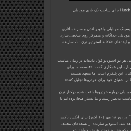
استودیو ترن ۱۰، سازنده مجموعه Forza در حال همکاری با استودیو Hutch برای ساخت یک بازی موبایلی
 توسعه‌دهنده بازی‌های ریسینگ موبایلی واقع‌در لندن و سازنده آثاری
Top D در حال توسعه یک بازی موبایلی جداگانه و متمرکز روی شخصی‌سازی
ماشین است. نکته مهم اینجا است که این بازی موبایل با راهنمایی‌ها و ایده‌های خلاقانه استودیو ترن ۱۰، سازنده
 هر دو استودیو قول داده‌اند در زمان مناسب
درباره این همکاری گفت: «فلسفه ما برای
نان این پلتفرم است. ما متعهد هستیم
ا از اشتیاق خود برای خودروها تجلیل کنند».
وبایلی درباره خودروها باعث شده درکنار ترن
ناسب به‌نظر رسید و ما بسیار هیجان‌زده‌ایم تا
در دیگر اخبار، در مراسم ایکس باکس مشخص شد Forza Motorsport در روز ۱۸ مهر (۱۰ اکتبر) برای ایکس باکس
 شد. استودیو سازنده از نسخه‌های مختلف