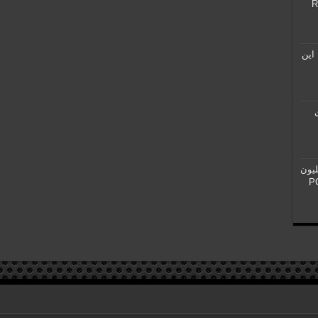
 برای RTX
این
ازی
کوردشکنی با ۷ میلیون