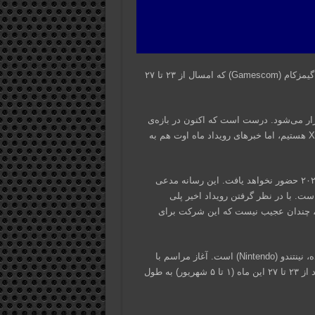
سونی به رسانه‌ای آلمانی اعلام کرد که همچون سال قبل در مراسم گیمزکام (Gamescom) که امسال از ۲۳ تا ۲۷
ار می‌شود. درست است که اکنون در بازه‌ی
اجرای رویدادهایی نظیر Ubisoft Forward و Xbox Games Showcase هستیم، اما خبرهای رویداد ماه اوت هم به
به گفته‌ی رسانه‌ی آلمانی GamesMarkt، سونی در رویداد گیمزکام ۲۰۲۳ حضور نخواهد یافت. این رسانه مدعی
ت. با در نظر گرفتن رویداد اخیر پلی
تیشن و حضور سونی در سامر گیم فست (Summer Game Fest)، چندان عجیب نیست که این شرکت برای
گفتنی است که تنها شرکتی که حضورش در گیمزکام امسال تأیید شده، نینتندو (Nintendo) است. آغاز مراسم با
پخش زنده‌ی شب ۲۲ اوت (۳۱ مرداد) خواهد بود و بخش اصلی رویداد از ۲۳ تا ۲۷ این ماه (۱ تا ۵ شهریور) به طول