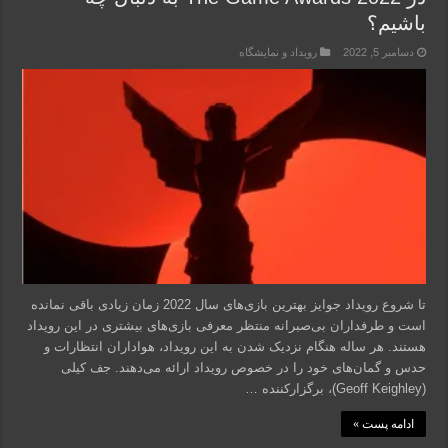
باشیم؟
دسامبر 5, 2022
رویداد و نمایشگاه
تا شروع رویداد جوایز بهترین بازی‌های سال 2022 زمان زیادی باقی نمانده
است و طرفداران بی‌صبرانه منتظر معرفی بازی‌های بیشتری در این رویداد
هستند. هر ساله هنگام نزدیک شدن به این رویداد، هواداران انتظارات و
حدس و گمان‌های خود را در خصوص رویداد ارائه می‌دهند. جف کیلی
(Geoff Keighley)، برگزارکننده …
ادامه پست »