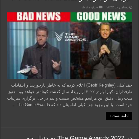
دسامبر 5, 2022
ویدئو و تریلر
جف کیلی (Geoff Keighley) اعلام کرده که به خاطر بازخوردها و انتقادات
طرفداران، گیم اواردز ۲۰۲۲ از رویداد سال گذشته کوتاه‌تر خواهد بود. هنوز
مدت زمان دقیق این مراسم مشخص نیست و تیم در حال برگزاری تمرینات
خود است. با این وجود جف کیلی اطمینان داد که The Game Awards …
ادامه پست »
در The Game Awards 2022 به دنبال چه