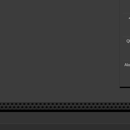
ر ۵۰۰ هرتزی QD-
Alone in