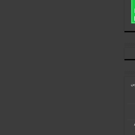
رین
Al