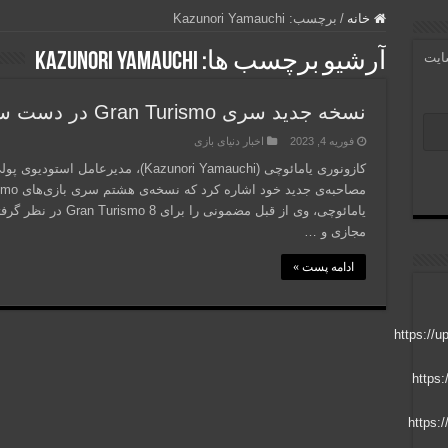
خانه
/
برچسب:
Kazunori Yamauchi
آرشیو برچسب ها:
Kazunori Yamauchi
سایت
نسخه جدید سری Gran Turismo در دست ساخت است
فوریه 4, 2023
اخبار دنیای بازی
یامائوچی، وی از قبل مض
مجازی و …
ادامه پست »