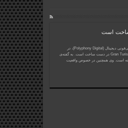
کازونوری یامائوچی (Kazunori Yamauchi)، مدیرعامل استودیوی پولی‌فونی دیجیتال (Polyphony Digital)، در
مصاحبه‌ی جدید خود اشاره کرد که نسخه‌ی هشتم سری بازی‌های Gran Turismo در دست ساخت است. به گفته‌ی
مونی را برای Gran Turismo 8 در نظر گرفته است. وی همچنین در خصوص واقعیت