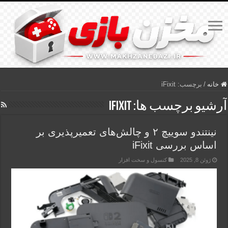
خانه
/
برچسب:
iFixit
آرشیو برچسب ها:
iFixit
نینتندو سوییچ ۲ و چالش‌های تعمیرپذیری بر
اساس بررسی iFixit
ژوئن 8, 2025
کنسول و سخت افزار