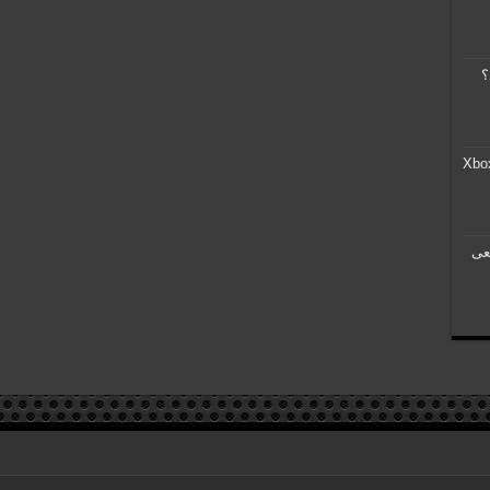
؟
Kena: Bridge of Sp به Xbox
نی PS5 مانعی