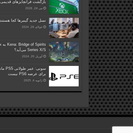
بازگشت فرانچایزهای قدیمی
می 24, 2026
نسل جدید گیمر‌ها کجا هستند
جولای 26, 2024
irits
Series X/S می‌آید؟
آوریل 20, 2024
سونی: عمر طولا
برای عرضه PS6 نیست
ژانویه 4, 2025