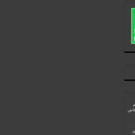
یم
ید فاش
ی