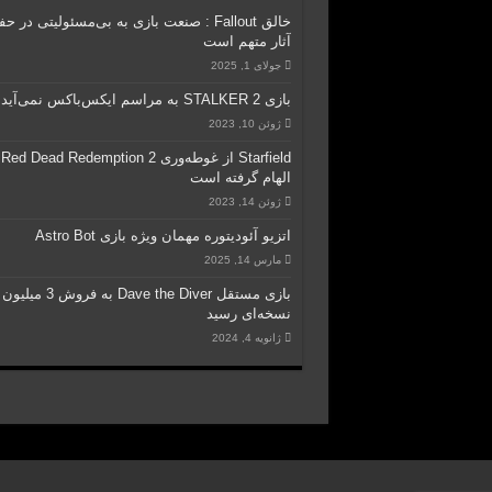
خالق Fallout : صنعت بازی به بی‌مسئولیتی در ح
آثار متهم است
جولای 1, 2025
بازی STALKER 2 به مراسم ایکس‌باکس نمی‌آید
ژوئن 10, 2023
Starfield از غوطه‌وری Red Dead Redemption 2
الهام گرفته است
ژوئن 14, 2023
اتزیو آئودیتوره مهمان ویژه بازی Astro Bot
مارس 14, 2025
بازی مستقل Dave the Diver به فروش 3 میلیون
نسخه‌ای رسید
ژانویه 4, 2024