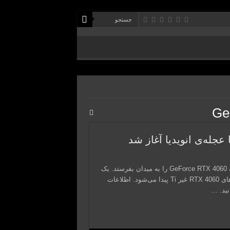
Ge
طبق آخرین شایعات ممکن است انویدیا زودتر از موعد کارت گرافیک GeForce RTX 4060 را به میدان بفرستد. یک
افشاگر خوشنام مدعی شده اواخر ماه میلادی جاری سر و کله کارت‌های RTX 4060 غیر Ti پیدا می‌شود. اطلاعات