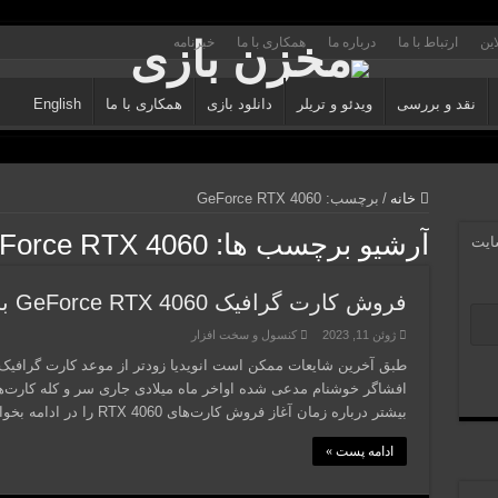
این
ارتباط با ما
درباره ما
همکاری با ما
خبرنامه
نقد و بررسی
ویدئو و تریلر
دانلود بازی
همکاری با ما
English
خانه
/
برچسب:
GeForce RTX 4060
آرشیو برچسب ها:
Force RTX 4060
سایت
فروش کارت گرافیک GeForce RTX 4060 با عجله‌ی انویدیا آغاز شد
ژوئن 11, 2023
کنسول و سخت افزار
بیشتر درباره زمان آغاز فروش کارت‌های RTX 4060 را در ادامه بخوانید. …
ادامه پست »