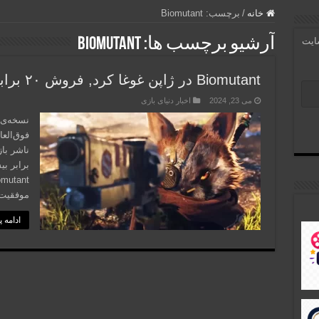
خانه
/
برچسب:
Biomutant
آرشیو برچسب ها:
Biomutant
سایت
Biomutant در ژاپن غوغا کرد, فروش ۲۰ برابر فراتر از انتظار!
می 23, 2024
اخبار دنیای بازی
برابر بی
موفقیت 
ادامه 