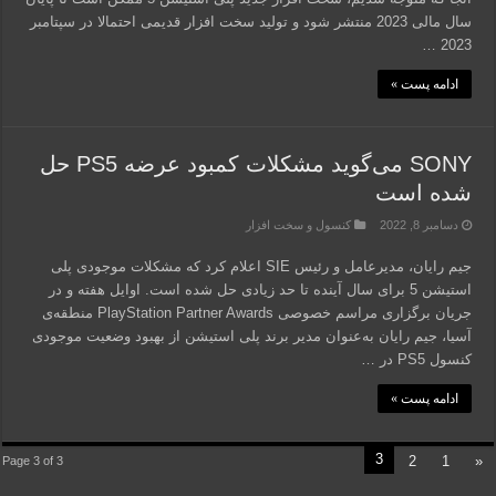
سال مالی 2023 منتشر شود و تولید سخت افزار قدیمی احتمالا در سپتامبر
2023 …
ادامه پست »
SONY می‌گوید مشکلات کمبود عرضه PS5 حل
شده است
دسامبر 8, 2022
کنسول و سخت افزار
جیم رایان، مدیرعامل و رئیس SIE اعلام کرد که مشکلات موجودی پلی
استیشن 5 برای سال آینده تا حد زیادی حل شده است. اوایل هفته و در
جریان برگزاری مراسم خصوصی PlayStation Partner Awards منطقه‌ی
آسیا، جیم رایان به‌عنوان مدیر برند پلی استیشن از بهبود وضعیت موجودی
کنسول PS5 در …
ادامه پست »
3
2
1
«
Page 3 of 3