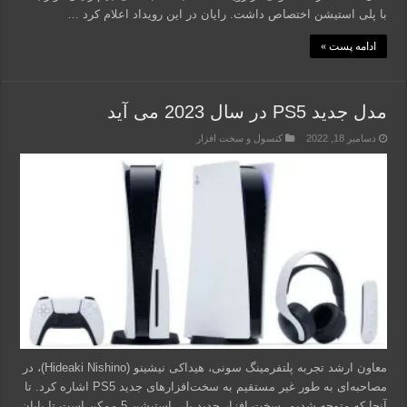
با پلی استیشن اختصاص داشت. رایان در این رویداد اعلام کرد …
ادامه پست »
مدل جدید PS5 در سال 2023 می آید
دسامبر 18, 2022
کنسول و سخت افزار
معاون ارشد تجربه پلتفرمینگ سونی، هیداکی نیشینو (Hideaki Nishino)، در
مصاحبه‌ای به طور غیر مستقیم به سخت‌افزارهای جدید PS5 اشاره کرد. تا
آنجا که متوجه شدیم، سخت افزار جدید پلی استیشن 5 ممکن است تا پایان