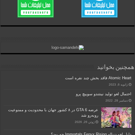
همچنین بخوانید
Atomic Heart فاقد بخش چند نفره است
ژانویه 6, 2023
احتمال لغو تولید نینتندو سوییچ پرو
دسامبر 28, 2022
عرضه GTA 6 در ۸ کشور جهان با محدودیت و ممنوعیت
روبه‌رو شد
ژوئن 26, 2026
دلیل لغو دنباله Immortals Fenyx Rising چه بود؟