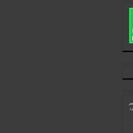
یر
رد