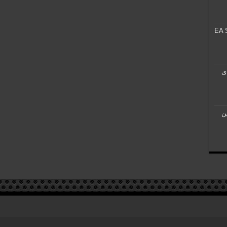
EA Spor
Mighty برای
ین