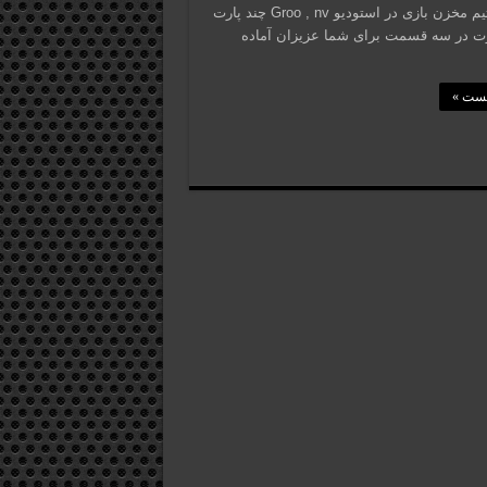
توسط تیم مخزن بازی در استودیو Groo , nv چند پارت
رت در سه قسمت برای شما عزیزان آماده
پست »