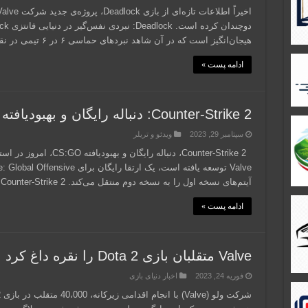
هیجان‌انگیز است که در آن شاهد نبردهای حماسی ۶ در ۶ تیمی در نقشه‌های وسیع خواهید بود. …
ادامه پست »
Counter-Strike 2: دنباله رایگان و بهبودیافته CS:GO منتشر شد
سپتامبر 29, 2023
ویدئو و تریلر
Counter-Strike 2، دنباله 
آیتم‌های نسخه اول را به نسخه دوم منتقل می‌کند. Counter-Strike 2 از موتور Source 2 بهره می‌برد …
ادامه پست »
Valve متقلبان بازی Dota 2 را نقره داغ کرد
فوریه 24, 2023
اخبار دنیای بازی