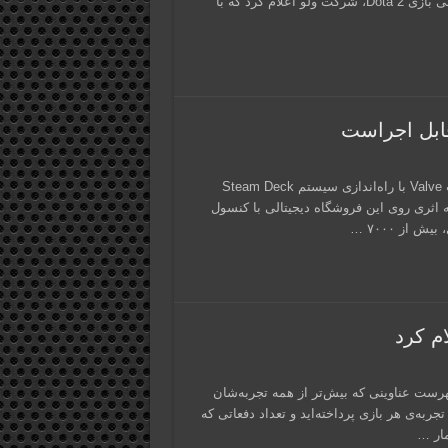
همیشه مسدود کرد! به‌ تازگی و طی پستی منتشر شده در بلاگ رسمی بازی Dota 2، شرکت ولو اعلام کرد که با
هما‌نطور که شما همراهان گرامی احتمالا از آن مطلع هستید، شرکت Valve با راه‌اندازی سیستم Steam Deck
ه چه اثری روی این فروشگاه دیجیتالی با کنسول
، اطلاعاتی نظیر فهرست عناوینی که بیش‌تر از همه تجربه‌شان
جربه‌ی هر بازی پرداخته‌اید و تعداد دفعاتی که
مار …