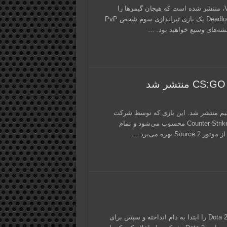
اخیراً اطلاعات تازه‌ای از بازی Deadlock، پروژه‌ی جدید شرکت Valve، منتشر شده است که هیجان گیمرها را
دوچندان کرده است. Deadlock: نبردی نفس‌گیر در دنیایی فانتزی Deadlock یک بازی تیراندازی سوم شخص PvP
رایگان و بهبودیافته CS:GO، امروز در استیم منتشر شد. این بازی که توسط شرکت
Valve توسعه یافته است، یک ارتقا رایگان برای Counter-Strike: Global Offensive محسوب می‌شود و تمام
شرکت ولو (Valve) با انجام اقدامی زیرکانه، 40،000 متقلب در بازی Dota 2 را ابتدا به دام انداخته و سپس برای