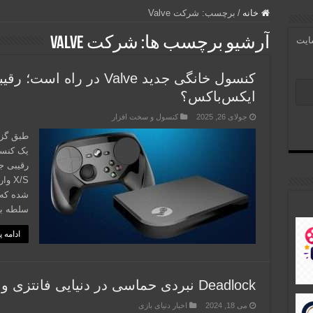
خانه
/
برچسب:
شرکت Valve
آرشیو برچسب ها:
شرکت Valve
سایت
کنسول خانگی جدید Valve در
ایکس‌باکس؟
جولای 26, 2025
کنسول و سخت افزار
یک کنسو
X/S 
شده که 
سلطه بر
ادامه 
Deadlock نبردی حماسی در دنیایی فانتزی و استیم پانک
می 18, 2024
اخبار دنیای بازی