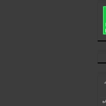
ی
لیغ