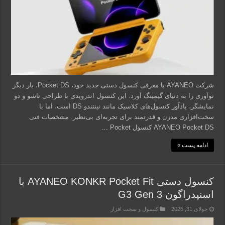
شرکت AYANEO با معرفی کنسول دستی جدید خود، Pocket DS، بار دیگر
نوآوری را به دنیای گیمینگ آورد. این کنسول اندرویدی با طراحی تاشو و دو
نمایشگر، یادآور کنسول‌های کلاسیک مانند نینتندو DS است، اما با
سخت‌افزاری مدرن و قدرتمند برای تجربه‌ای بی‌نظیر. مشخصات فنی
AYANEO Pocket DS کنسول Pocket …
ادامه پست »
کنسول دستی AYANEO KONKR Pocket Fit با
اسنپدراگون G3 Gen 3
جولای 31, 2025
کنسول و سخت افزار