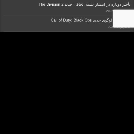
تأخیر دوباره در انتشار بسته الحاقی جدید The Division 2
ژانویه 30, 2025
رونمایی از لوگوی جدید Call of Duty: Black Ops
مارس 2, 2024
برنامه ویژه اپیک گیمز برای کریسمس مشخص شد
نوامبر 27, 2022
مانیتور دوحالته ASUS انتخابی انقلابی برای گیمرهای حرفه‌ای
آگوست 9, 2025
تاخیر در عرضه Steam Machine؛ بحران رم گریبان‌گیر ولو شد
فوریه 6, 2026
کلیه حقوق مادی و معنوی متعلق به "گروه رسانه‌ای نسیم مهر آفتاب" می‎باشد.