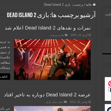
خانه
/
برچسب:
بازی Dead Island 2
آرشیو برچسب ها:
بازی Dead Island 2
سایت
نمرات و نقدهای Dead Island 2 اعلام شد
آوریل 19, 2023
نقد و بررسی
به همین
از سوی 
خلاصه‌ا
مشکلاتی 
ادامه 
عرضه Dead Island 2 دوباره به تاخیر افتاد
نوامبر 22, 2022
اخبار دنیای بازی