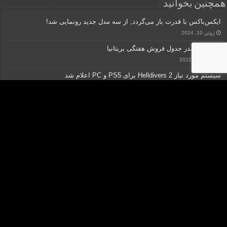
همچنین بخوانید
ایکس‌باکس با قدرت باز می‌گردد, از سه مدل جدید رونمایی شد!
ژوئن 10, 2024
FIFA 23 صدر جدول فروش هفتگی بریتانیا
نوامبر 28, 2022
سیستم مورد نیاز Helldivers 2 برای PS5 و PC اعلام شد
ژانویه 10, 2024
شاهزاده ایرانی: ماجراجویی جدید در راه است!
آوریل 8, 2024
Take-Two: بازی‌های لغو شده جزو فرنچایزهای اصلی نبودند
می 20, 2024
کلیه حقوق مادی و معنوی متعلق به "گروه رسانه‌ای نسیم مهر آفتاب" می‎باشد.